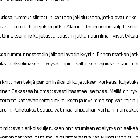
issa rummut siirrettiin kahteen jokialukseen, jotka ovat erikoi
tivat rummut Elbe-jokea pitkin Akeniin. Tämä osuus kuljetukse
. Onneksemme kuljetusta päästiin jatkamaan ilman viivästyksiä
sa rummut nostettiin jälleen lavetin kyytiin. Ennen matkan jatk
uksen akselimassat pysyvät lupien sallimissa rajoissa ja kuorma
 kriittinen tekijä painon lisäksi oli kuljetuksen korkeus. Kuljet
minen Saksassa huomattavasti haasteellisempaa. Meillä on h
 teimme kattavan reittitutkimuksen ja löysimme sopivan reitin,
burgiin. Kuljetukset saapuivat määränpäähän varhain marrask
n mittavan erikoiskuljetuksen onnistumisen edellytys on selkeä k
voisen tärkeää, että meillä oli riittävästi aikaa kuljetuksen su