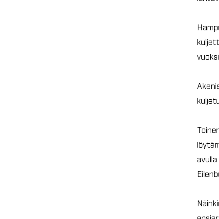
Säiliöiden kuljetus
Hampur
kuljet
Yksi kaikkien aikojen isoimmista
vuoksi
kuljetuksista Viron teillä.
Kuljetuksen mitat: 300tonnia,
P:60m, K:8m
Akenis
kuljet
Toinen
löytä
avulla
Eilen
Näinki
ensiar