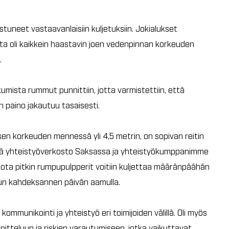
stuneet vastaavanlaisiin kuljetuksiin. Jokialukset
sta oli kaikkein haastavin joen vedenpinnan korkeuden
.
umista rummut punnittiin, jotta varmistettiin, että
n paino jakautuu tasaisesti.
uksen korkeuden mennessä yli 4,5 metrin, on sopivan reitin
yvä yhteistyöverkosto Saksassa ja yhteistyökumppanimme
 jota pitkin rumpupulpperit voitiin kuljettaa määränpäähän
uun kahdeksannen päivän aamulla.
ommunikointi ja yhteistyö eri toimijoiden välillä. Oli myös
unnitteluun ja riskien varautumiseen, jotka vaikuttavat