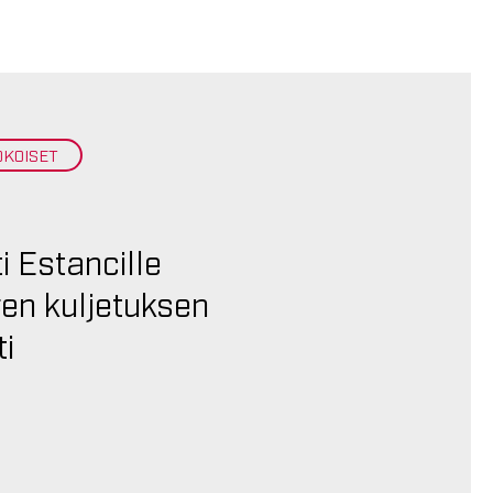
OKOISET
i Estancille
en kuljetuksen
i