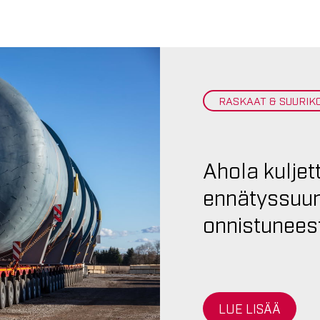
RASKAAT & SUURIK
Ahola kuljett
ennätyssuur
onnistuneest
LUE LISÄÄ