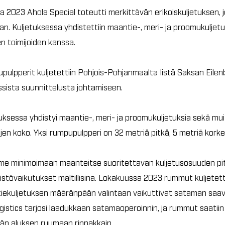
 2023 Ahola Special toteutti merkittävän erikoiskuljetuksen, 
n. Kuljetuksessa yhdistettiin maantie-, meri- ja proomukuljetuk
n toimijoiden kanssa.
ulpperit kuljetettiin Pohjois-Pohjanmaalta Iistä Saksan Eile
sista suunnittelusta johtamiseen.
uksessa yhdistyi maantie-, meri- ja proomukuljetuksia sekä muit
en koko. Yksi rumpupulpperi on 32 metriä pitkä, 5 metriä korke
me minimoimaan maanteitse suoritettavan kuljetusosuuden pi
stövaikutukset maltillisina. Lokakuussa 2023 rummut kuljetett
iekuljetuksen määränpään valintaan vaikuttivat sataman saavu
istics tarjosi laadukkaan satamaoperoinnin, ja rummut saatiin 
vän aluksen ruumaan rinnakkain.