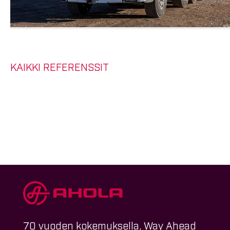
KAIKKI REFERENSSIT
70 vuoden kokemuksella, Way Ahead