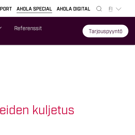
×
SULJE HAKU
FI
SPORT
AHOLA SPECIAL
AHOLA DIGITAL
Referenssit
Tarjouspyyntö
Ota yhteyttä
Ahola Special
InfoDesk +358 20 7475 111
info@aholaspecial.com
eiden kuljetus
Ota yhteyttä