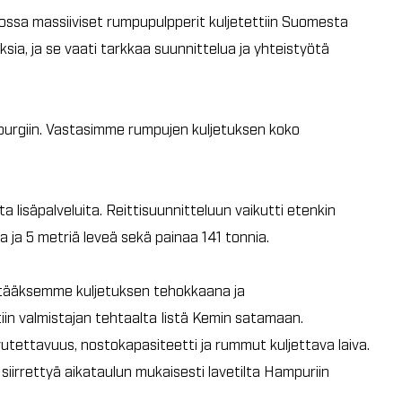
jossa massiiviset rumpupulpperit kuljetettiin Suomesta
sia, ja se vaati tarkkaa suunnittelua ja yhteistyötä
nburgiin. Vastasimme rumpujen kuljetuksen koko
a lisäpalveluita. Reittisuunnitteluun vaikutti etenkin
a ja 5 metriä leveä sekä painaa 141 tonnia.
tääksemme kuljetuksen tehokkaana ja
iin valmistajan tehtaalta Iistä Kemin satamaan.
tettavuus, nostokapasiteetti ja rummut kuljettava laiva.
siirrettyä aikataulun mukaisesti lavetilta Hampuriin