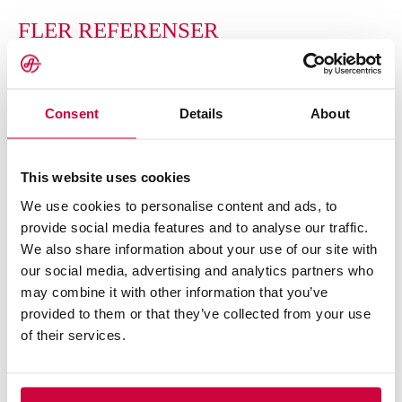
platsen
stålkonstruktioner under många år
FLER REFERENSER
Transport av vindkraftsblad av 74 meter
Ahola Special simulerar transporter och
långa vindkraftsblad
rutter på förhand med hjälp av 3D-
modellering och LiDAR-skanning
Consent
Details
About
En av de största transporterna någonsin på
estniska vägar. 300 ton tung, 8m hög och
60m lång
This website uses cookies
We use cookies to personalise content and ads, to
Transport av stora tankar
provide social media features and to analyse our traffic.
We also share information about your use of our site with
our social media, advertising and analytics partners who
Transport av massiva trummor från
may combine it with other information that you’ve
Finland till Tyskland
provided to them or that they’ve collected from your use
of their services.
LÄS MER