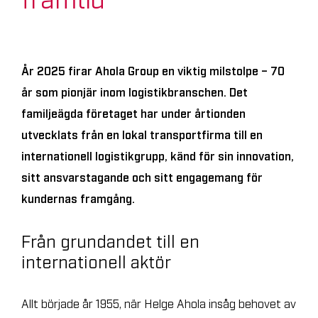
Kontaktinformation
Karriär på Ahola
År 2025 firar Ahola Group en viktig milstolpe – 70
år som pionjär inom logistikbranschen. Det
Begär offert
familjeägda företaget har under årtionden
AHOLA GROUP
AHOLA TRANSPORT
utvecklats från en lokal transportfirma till en
internationell logistikgrupp, känd för sin innovation,
AHOLA SPECIAL
AHOLA DIGITAL
sitt ansvarstagande och sitt engagemang för
kundernas framgång.
SV
Från grundandet till en
internationell aktör
Allt började år 1955, när Helge Ahola insåg behovet av