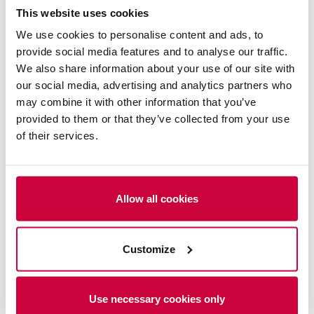
This website uses cookies
Under 2023 lanserade Ahola Special sin Engineering-
We use cookies to personalise content and ads, to
tjänst, som effektiviserar planeringen av
provide social media features and to analyse our traffic.
We also share information about your use of our site with
specialtransporter på ett både kostnads- och
our social media, advertising and analytics partners who
miljösmart sätt.
may combine it with other information that you’ve
provided to them or that they’ve collected from your use
En viktig del av hållbarhetsstrategin är att värna om
of their services.
personalens välmående. Exempelvis erbjuder
Trucker’s Village i Nådendal moderna och trivsamma
pausutrymmen för chaufförer. Dessutom satsar
Allow all cookies
Ahola Group aktivt på medarbetarnas yrkesmässiga
utveckling och kontinuerliga kompetenshöjning.
Customize
Generationsväxling och
Use necessary cookies only
framtidsutsikter