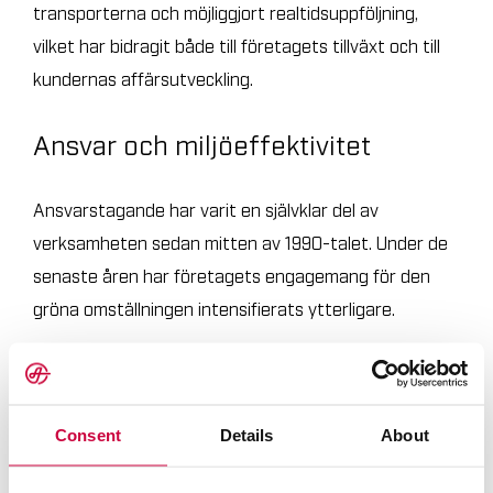
transporterna och möjliggjort realtidsuppföljning,
vilket har bidragit både till företagets tillväxt och till
kundernas affärsutveckling.
Ansvar och miljöeffektivitet
Ansvarstagande har varit en självklar del av
verksamheten sedan mitten av 1990-talet. Under de
senaste åren har företagets engagemang för den
gröna omställningen intensifierats ytterligare.
Ahola Groups fordonsflotta inkluderar redan helt
elektriska lastbilar som regelbundet trafikerar mellan
Consent
Details
About
eTrailer
Finland och Sverige, samt den innovativa
,
som avsevärt minskar transporternas utsläpp.