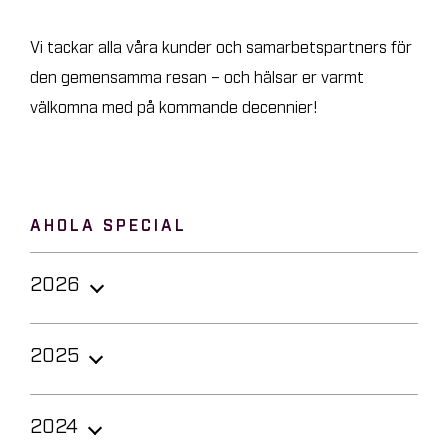
Vi tackar alla våra kunder och samarbetspartners för
den gemensamma resan – och hälsar er varmt
välkomna med på kommande decennier!
AHOLA SPECIAL
2026
Så ser vi till att krävande projekt lyckas
2025
Ahola Groups årsöversikt och
Birgitta Hatt går i pension efter över 16
2024
hållbarhetsrapport för 2025 är nu
år av tillväxt och utveckling på Ahola